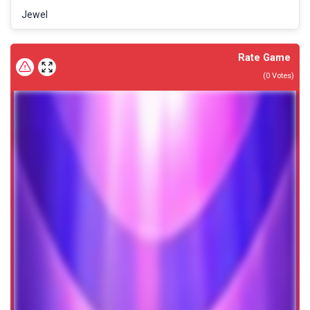
Jewel
Rate Game
(
0
Votes)