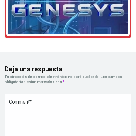
Deja una respuesta
Tu dirección de correo electrónico no será publicada.
Los campos
obligatorios están marcados con
*