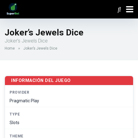
Joker’s Jewels Dice
Joker’s Jewels Dice
Home
»
Joker’s Jewels Dice
INFORMACIÓN DEL JUEGO
PROVIDER
Pragmatic Play
TYPE
Slots
THEME