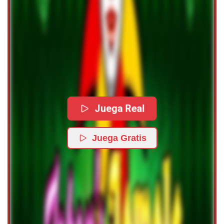
Juega Real
Juega Gratis