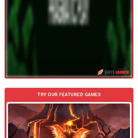
TRY OUR FEATURED GAMES