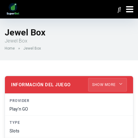
Jewel Box
Jewel Box
Home
»
Jewel Box
INFORMACIÓN DEL JUEGO
SHOW MORE
PROVIDER
Play'n GO
TYPE
Slots