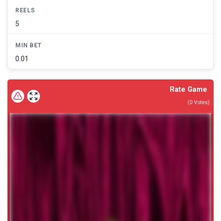
REELS
5
MIN BET
0.01
Rate Game
(
0
Votes)