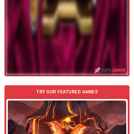
TRY OUR FEATURED GAMES