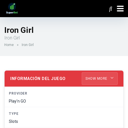
Iron Girl
Iron Girl
Home
»
Iron Girl
INFORMACIÓN DEL JUEGO
SHOW MORE
PROVIDER
Play'n GO
TYPE
Slots