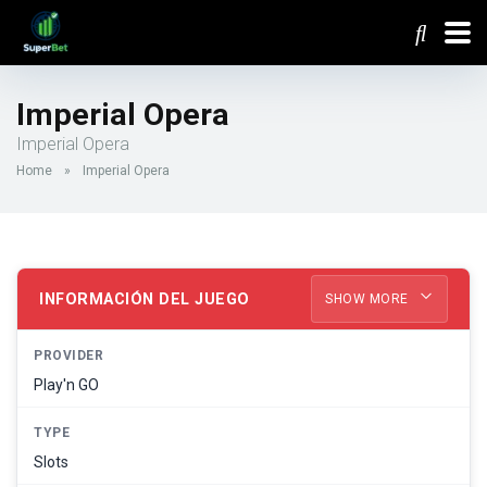
Imperial Opera
Imperial Opera
Home
»
Imperial Opera
INFORMACIÓN DEL JUEGO
SHOW MORE
PROVIDER
Play'n GO
TYPE
Slots