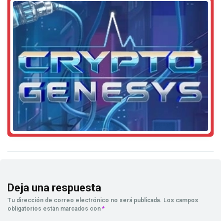
Deja una respuesta
Tu dirección de correo electrónico no será publicada.
Los campos
obligatorios están marcados con
*