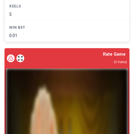
REELS
5
MIN BET
0.01
Rate Game
(
0
Votes)