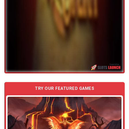
TRY OUR FEATURED GAMES