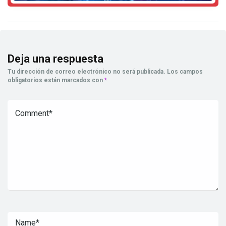
Deja una respuesta
Tu dirección de correo electrónico no será publicada.
Los campos
obligatorios están marcados con
*