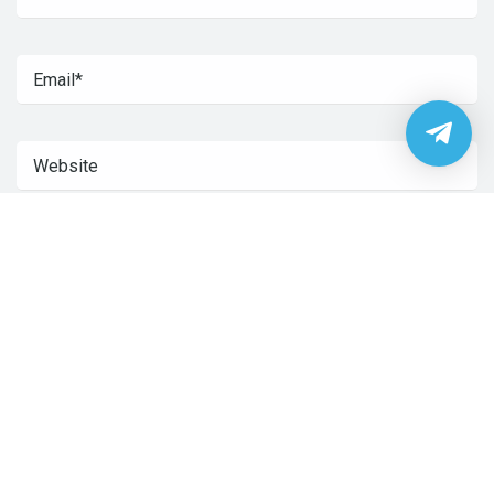
Save my name, email, and website in this browser for
the next time I comment.