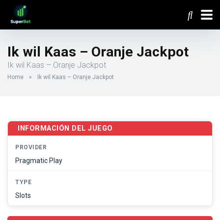
Ik wil Kaas – Oranje Jackpot
Ik wil Kaas – Oranje Jackpot
Home
»
Ik wil Kaas – Oranje Jackpot
INFORMACIÓN DEL JUEGO
PROVIDER
Pragmatic Play
TYPE
Slots