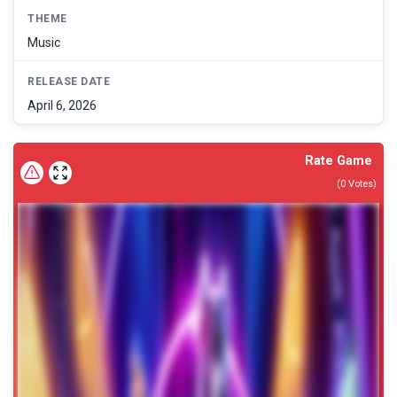
THEME
Music
RELEASE DATE
April 6, 2026
Rate Game
(
0
Votes)