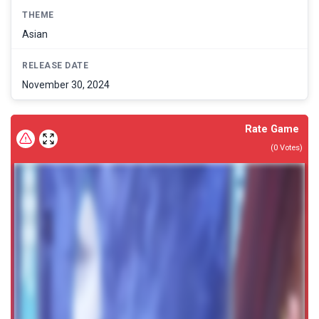
THEME
Asian
RELEASE DATE
November 30, 2024
Rate Game
(
0
Votes)