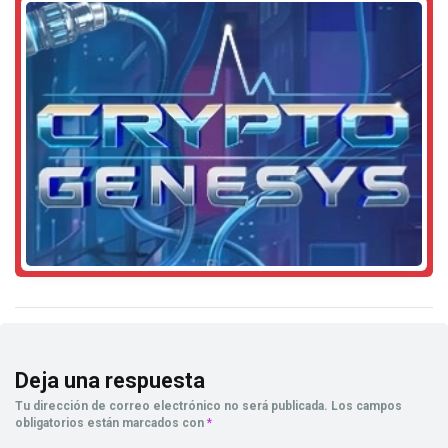
Deja una respuesta
Tu dirección de correo electrónico no será publicada.
Los campos
obligatorios están marcados con
*