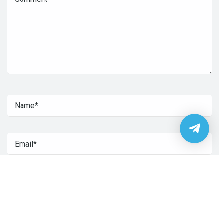
Save my name, email, and website in this browser for