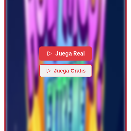
Juega Real
Juega Gratis