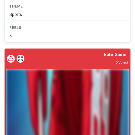
THEME
Sports
REELS
5
Rate Game
(
0
Votes)