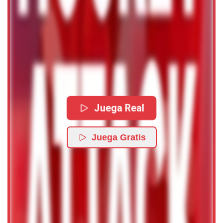
Juega Real
Juega Gratis