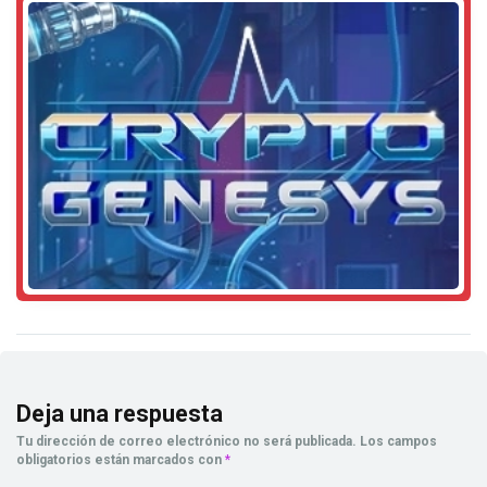
Deja una respuesta
Tu dirección de correo electrónico no será publicada.
Los campos
obligatorios están marcados con
*