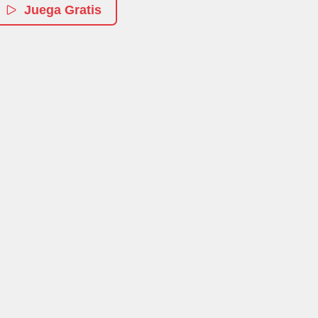
Juega Gratis