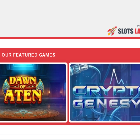
 OUR FEATURED GAMES