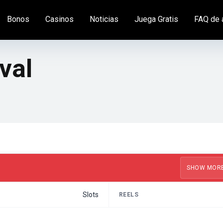
Bonos
Casinos
Noticias
Juega Gratis
FAQ de 
val
SHOW MOR
Slots
REELS