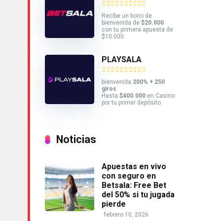
Recibe un bono de
bienvenida de
$20.000
con tu primera apuesta de
$10.000.
PLAYSALA
bienvenida
200% + 250
giros
Hasta
$400.000
en Casino
por tu primer depósito.
Noticias
Apuestas en vivo
con seguro en
Betsala: Free Bet
del 50% si tu jugada
pierde
febrero 10, 2026