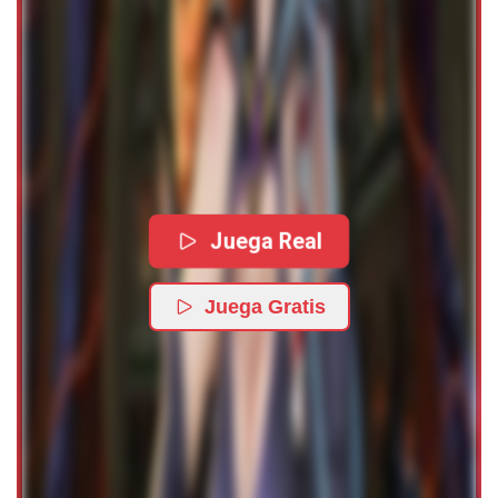
Juega Real
Juega Gratis