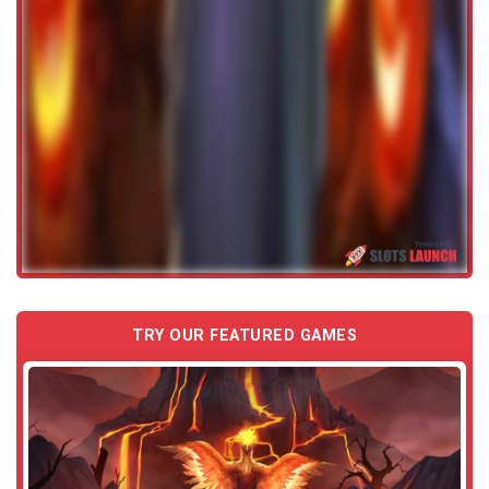
TRY OUR FEATURED GAMES