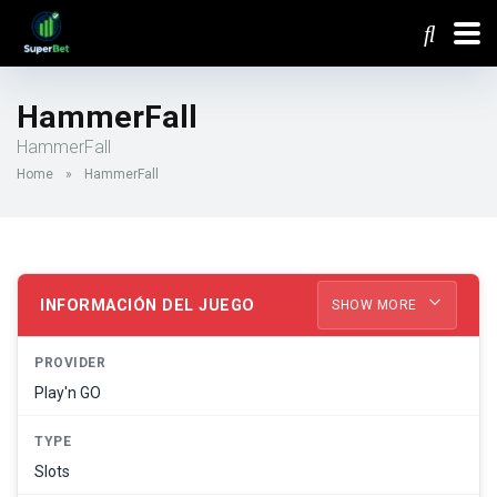
HammerFall
HammerFall
Home
»
HammerFall
INFORMACIÓN DEL JUEGO
SHOW MORE
PROVIDER
Play'n GO
TYPE
Slots