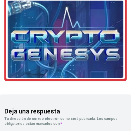
Deja una respuesta
Tu dirección de correo electrónico no será publicada.
Los campos
obligatorios están marcados con
*