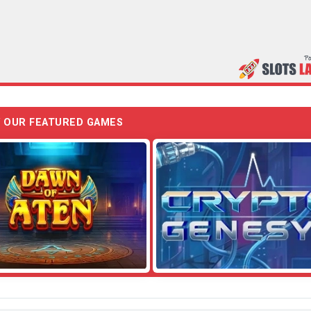
 OUR FEATURED GAMES