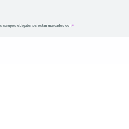
s campos obligatorios están marcados con
*