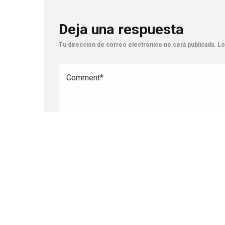
Deja una respuesta
Tu dirección de correo electrónico no será publicada.
Lo