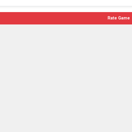
Rate Game