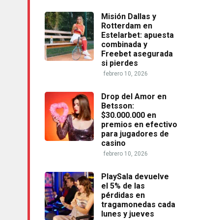
Misión Dallas y
Rotterdam en
Estelarbet: apuesta
combinada y
Freebet asegurada
si pierdes
febrero 10, 2026
Drop del Amor en
Betsson:
$30.000.000 en
premios en efectivo
para jugadores de
casino
febrero 10, 2026
PlaySala devuelve
el 5% de las
pérdidas en
tragamonedas cada
lunes y jueves