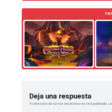
TRY
Deja una respuesta
Tu dirección de correo electrónico no será publicada.
Lo