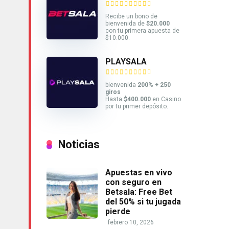
Recibe un bono de
bienvenida de
$20.000
con tu primera apuesta de
$10.000.
PLAYSALA
bienvenida
200% + 250
giros
Hasta
$400.000
en Casino
por tu primer depósito.
Noticias
Apuestas en vivo
con seguro en
Betsala: Free Bet
del 50% si tu jugada
pierde
febrero 10, 2026