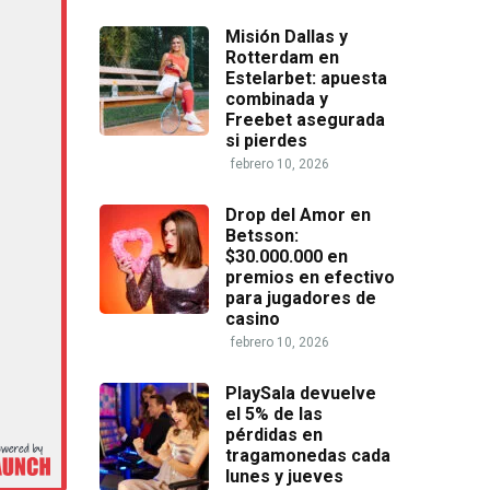
Misión Dallas y
Rotterdam en
Estelarbet: apuesta
combinada y
Freebet asegurada
si pierdes
febrero 10, 2026
Drop del Amor en
Betsson:
$30.000.000 en
premios en efectivo
para jugadores de
casino
febrero 10, 2026
PlaySala devuelve
el 5% de las
pérdidas en
tragamonedas cada
lunes y jueves