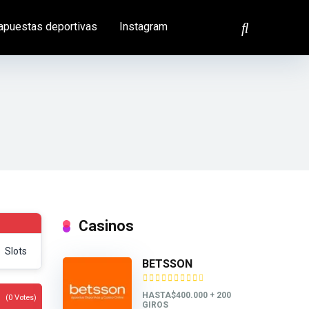
apuestas deportivas
Instagram
Casinos
Slots
BETSSON
HASTA$400.000 + 200
(
0
Votes)
GIROS