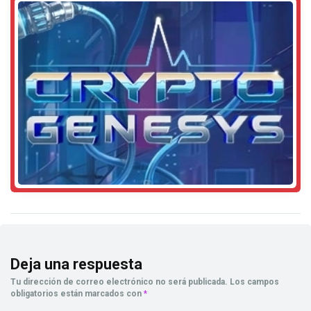
Deja una respuesta
Tu dirección de correo electrónico no será publicada.
Los campos
obligatorios están marcados con
*