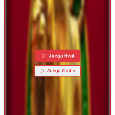
Juega Real
Juega Gratis