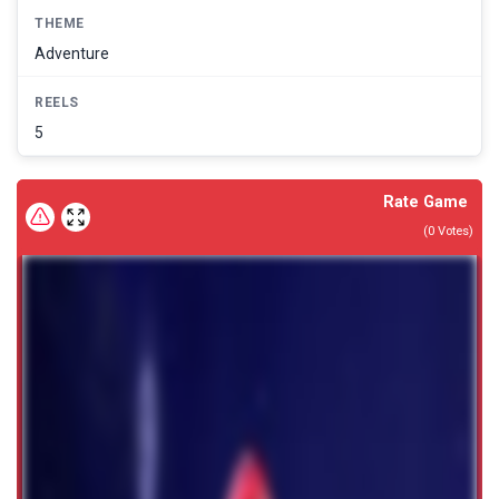
THEME
Adventure
REELS
5
Rate Game
(
0
Votes)