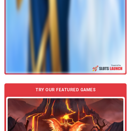
TRY OUR FEATURED GAMES