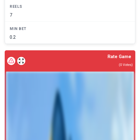
REELS
7
MIN BET
0.2
Rate Game
(
0
Votes)