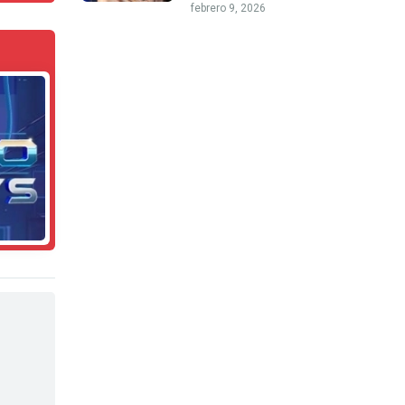
febrero 9, 2026