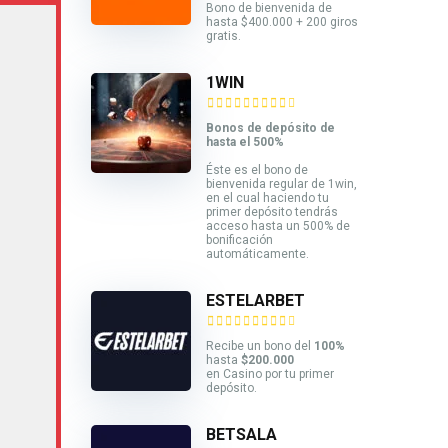
Bono de bienvenida de
hasta $400.000 + 200 giros
gratis.
1WIN
Bonos de depósito de
hasta el 500%
Éste es el bono de
bienvenida regular de 1win,
en el cual haciendo tu
primer depósito tendrás
acceso hasta un 500% de
bonificación
automáticamente.
ESTELARBET
Recibe un bono del
100%
hasta
$200.000
en Casino por tu primer
depósito.
BETSALA