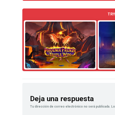
TRY
Deja una respuesta
Tu dirección de correo electrónico no será publicada.
Lo