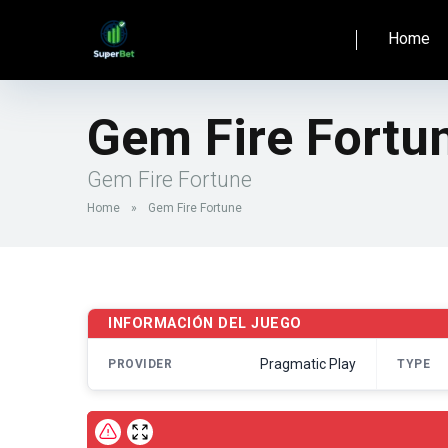
Home
Gem Fire Fortu
Gem Fire Fortune
Home
»
Gem Fire Fortune
INFORMACIÓN DEL JUEGO
Pragmatic Play
PROVIDER
TYPE