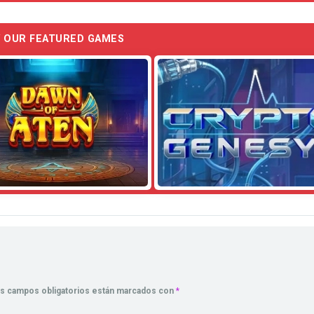
 OUR FEATURED GAMES
s campos obligatorios están marcados con
*