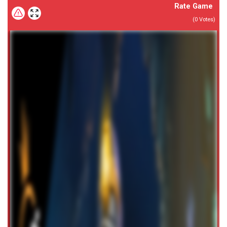
Rate Game
(
0
Votes)