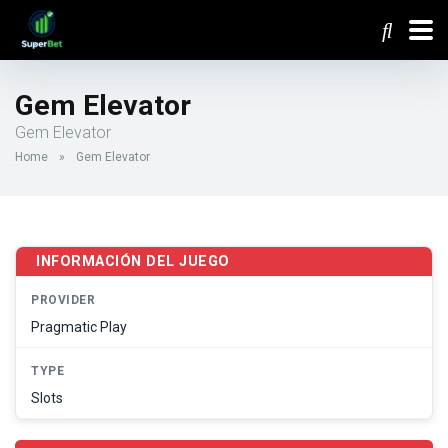
Gem Elevator
Gem Elevator
Home
»
Gem Elevator
INFORMACIÓN DEL JUEGO
PROVIDER
Pragmatic Play
TYPE
Slots