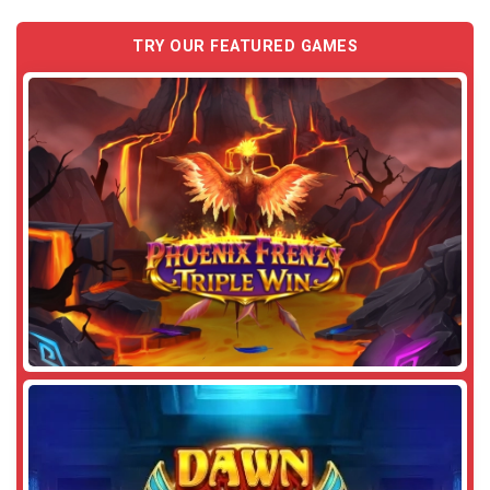
TRY OUR FEATURED GAMES