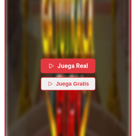
Juega Real
Juega Gratis