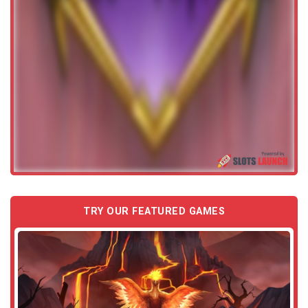
TRY OUR FEATURED GAMES