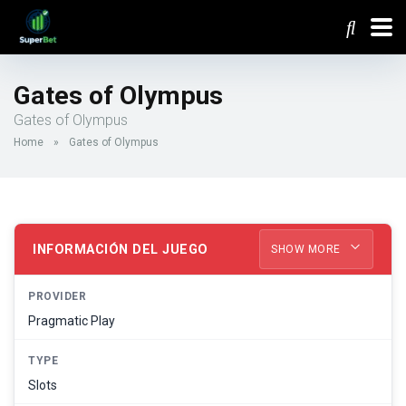
Gates of Olympus
Gates of Olympus
Home
»
Gates of Olympus
INFORMACIÓN DEL JUEGO
SHOW MORE
PROVIDER
Pragmatic Play
TYPE
Slots