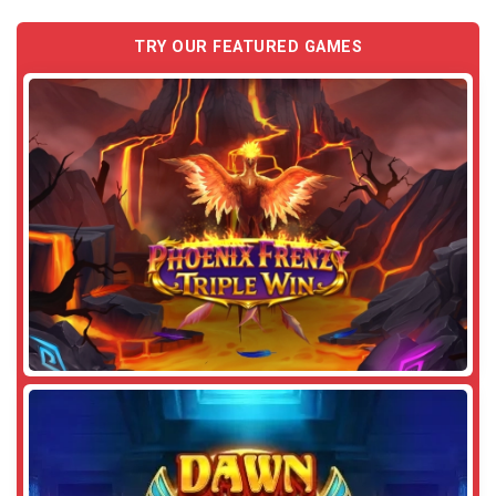
TRY OUR FEATURED GAMES