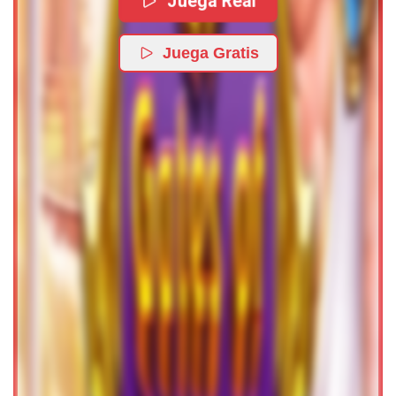
Juega Real
Juega Gratis