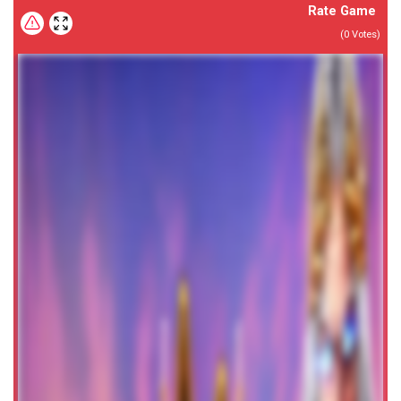
Rate Game
(
0
Votes)