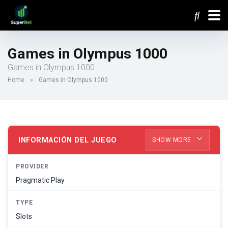
Games in Olympus 1000
Games in Olympus 1000
Home
»
Games in Olympus 1000
INFORMACIÓN DEL JUEGO
SHOW MORE
PROVIDER
Pragmatic Play
TYPE
Slots