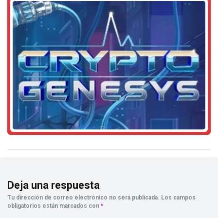
Deja una respuesta
Tu dirección de correo electrónico no será publicada.
Los campos
obligatorios están marcados con
*