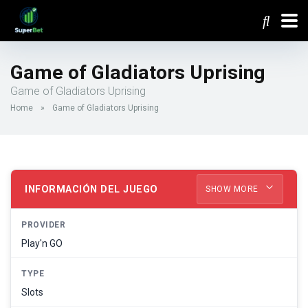
Game of Gladiators Uprising
Game of Gladiators Uprising
Home
»
Game of Gladiators Uprising
INFORMACIÓN DEL JUEGO
SHOW MORE
PROVIDER
Play'n GO
TYPE
Slots