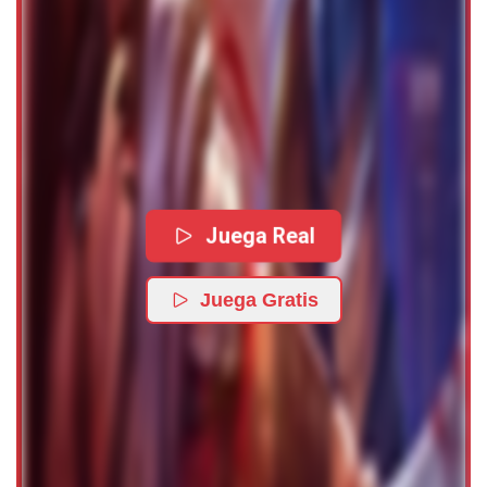
Juega Real
Juega Gratis