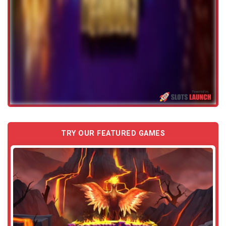
TRY OUR FEATURED GAMES