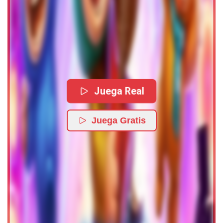
Juega Real
Juega Gratis