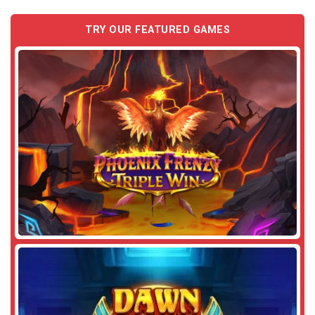
TRY OUR FEATURED GAMES