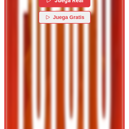
Juega Real
Juega Gratis