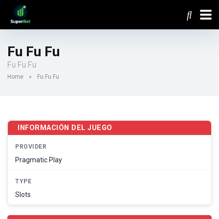
Fu Fu Fu
Fu Fu Fu
Home
»
Fu Fu Fu
INFORMACIÓN DEL JUEGO
PROVIDER
Pragmatic Play
TYPE
Slots