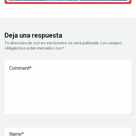
Deja una respuesta
Tu dirección de correo electrónico no será publicada.
Los campos
obligatorios están marcados con
*