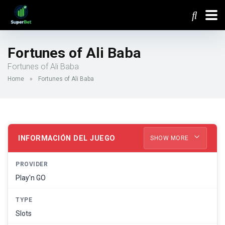
Fortunes of Ali Baba
Fortunes of Ali Baba
Home
»
Fortunes of Ali Baba
INFORMACIÓN DEL JUEGO
SHOW MORE
PROVIDER
Play'n GO
TYPE
Slots