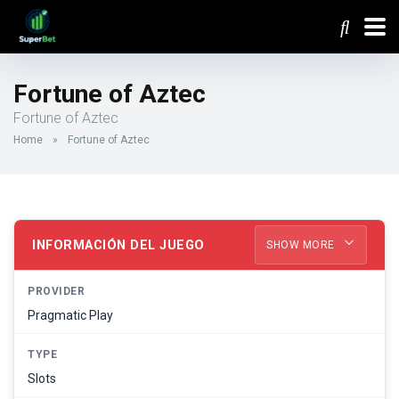
Fortune of Aztec
Fortune of Aztec
Home
»
Fortune of Aztec
INFORMACIÓN DEL JUEGO
SHOW MORE
PROVIDER
Pragmatic Play
TYPE
Slots