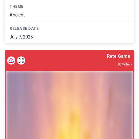
THEME
Ancient
RELEASE DATE
July 7, 2025
Rate Game
(
0
Votes)