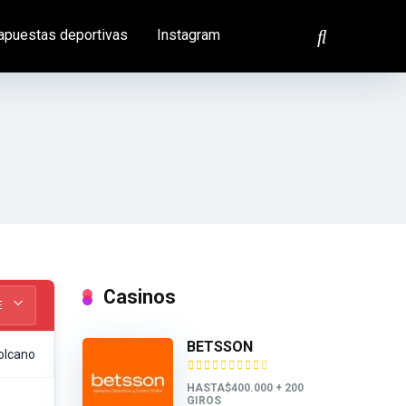
apuestas deportivas
Instagram
Casinos
E
BETSSON
olcano
HASTA$400.000 + 200
GIROS