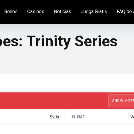
Bonos
Casinos
Noticias
Juega Gratis
FAQ de 
es: Trinity Series
SHOW MOR
Slots
V
THEME