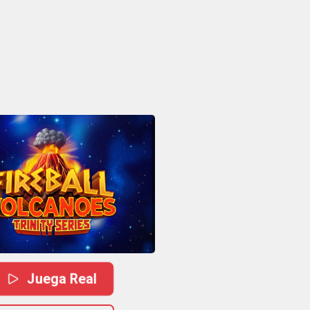
Juega Real