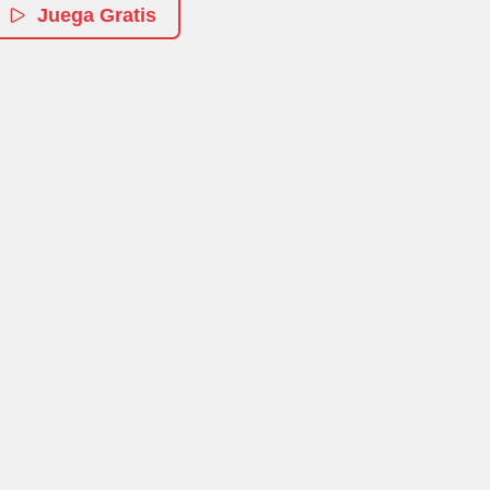
Juega Gratis