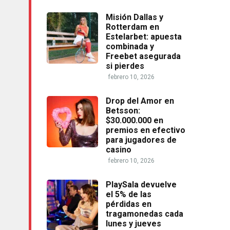
Misión Dallas y
Rotterdam en
Estelarbet: apuesta
combinada y
Freebet asegurada
si pierdes
febrero 10, 2026
Drop del Amor en
Betsson:
$30.000.000 en
premios en efectivo
para jugadores de
casino
febrero 10, 2026
PlaySala devuelve
el 5% de las
pérdidas en
tragamonedas cada
lunes y jueves