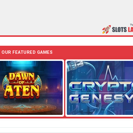
 OUR FEATURED GAMES