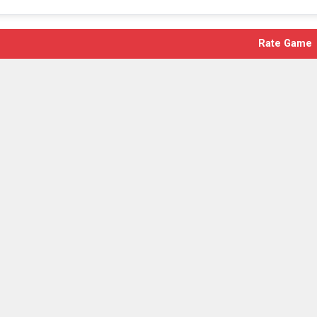
Rate Game