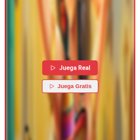
Juega Real
Juega Gratis