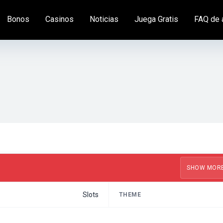
Bonos
Casinos
Noticias
Juega Gratis
FAQ de 
SHOW MOR
Slots
THEME