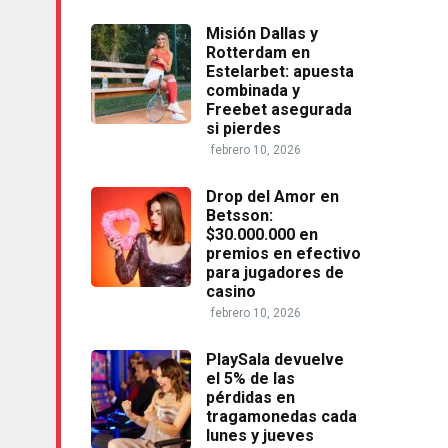
Misión Dallas y
Rotterdam en
Estelarbet: apuesta
combinada y
Freebet asegurada
si pierdes
febrero 10, 2026
Drop del Amor en
Betsson:
$30.000.000 en
premios en efectivo
para jugadores de
casino
febrero 10, 2026
PlaySala devuelve
el 5% de las
pérdidas en
tragamonedas cada
lunes y jueves