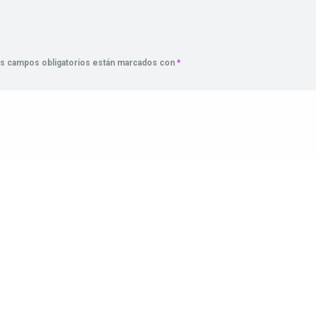
s campos obligatorios están marcados con
*