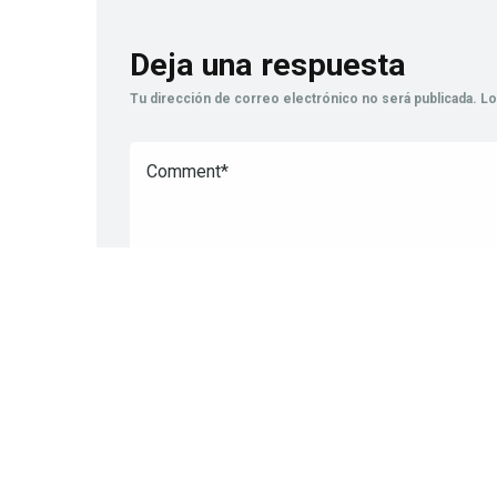
Deja una respuesta
Tu dirección de correo electrónico no será publicada.
Lo