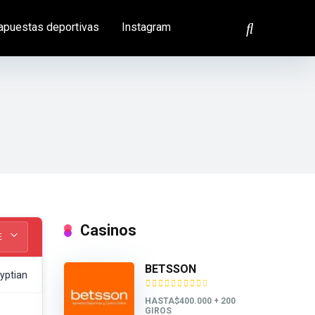
apuestas deportivas
Instagram
Casinos
E
BETSSON
yptian
HASTA$400.000 + 200
GIROS