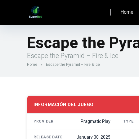
Home
Escape the Pyra
Escape the Pyramid – Fire & Ice
Home
»
Escape the Pyramid – Fire & Ice
INFORMACIÓN DEL JUEGO
Pragmatic Play
PROVIDER
TYPE
January 30, 2025
RELEASE DATE