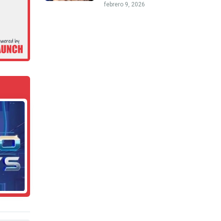
febrero 9, 2026