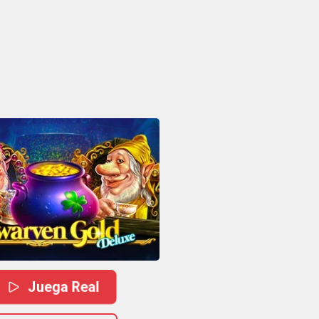
Juega Real