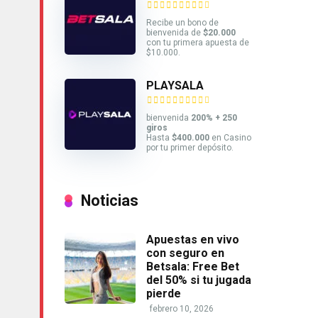
Recibe un bono de
bienvenida de
$20.000
con tu primera apuesta de
$10.000.
PLAYSALA
bienvenida
200% + 250
giros
Hasta
$400.000
en Casino
por tu primer depósito.
Noticias
Apuestas en vivo
con seguro en
Betsala: Free Bet
del 50% si tu jugada
pierde
febrero 10, 2026