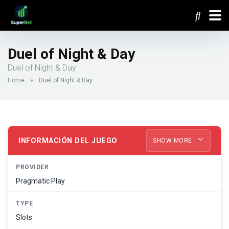
Duel of Night & Day
Duel of Night & Day
Home
»
Duel of Night & Day
INFORMACIÓN DEL JUEGO
SHOW MORE
PROVIDER
Pragmatic Play
TYPE
Slots