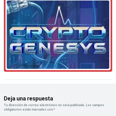
Deja una respuesta
Tu dirección de correo electrónico no será publicada.
Los campos
obligatorios están marcados con
*