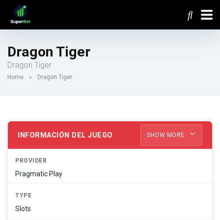
Dragon Tiger
Dragon Tiger
Home
»
Dragon Tiger
INFORMACIÓN DEL JUEGO
SHOW MORE
PROVIDER
Pragmatic Play
TYPE
Slots