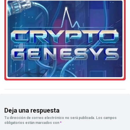
Deja una respuesta
Tu dirección de correo electrónico no será publicada.
Los campos
obligatorios están marcados con
*