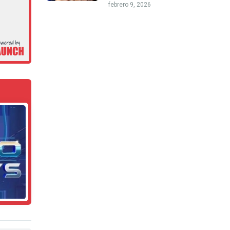
febrero 9, 2026