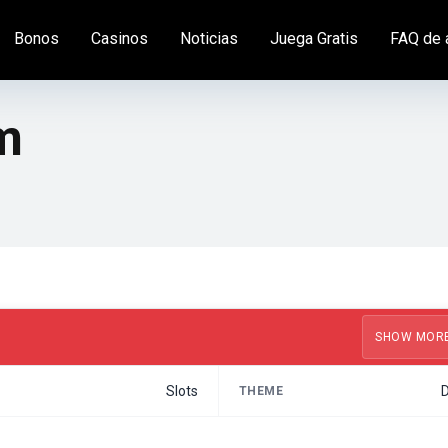
Bonos
Casinos
Noticias
Juega Gratis
FAQ de 
m
SHOW MOR
Slots
THEME