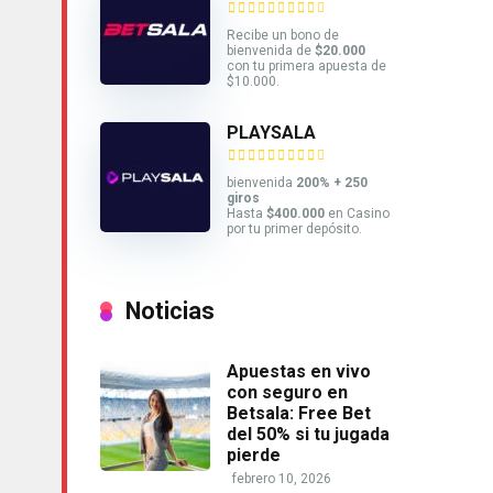
Recibe un bono de
bienvenida de
$20.000
con tu primera apuesta de
$10.000.
PLAYSALA
bienvenida
200% + 250
giros
Hasta
$400.000
en Casino
por tu primer depósito.
Noticias
Apuestas en vivo
con seguro en
Betsala: Free Bet
del 50% si tu jugada
pierde
febrero 10, 2026