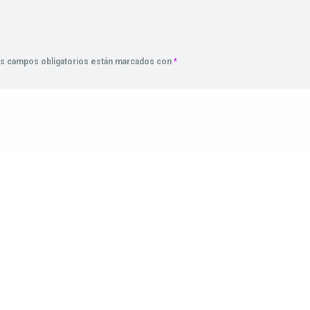
s campos obligatorios están marcados con
*