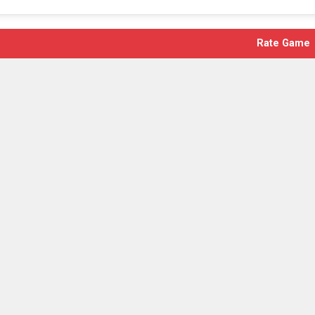
Rate Game