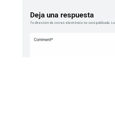
Deja una respuesta
Tu dirección de correo electrónico no será publicada.
Lo