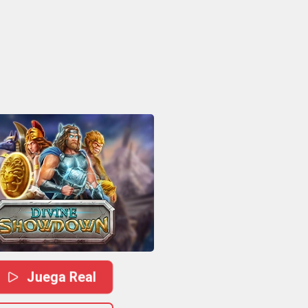
Juega Real