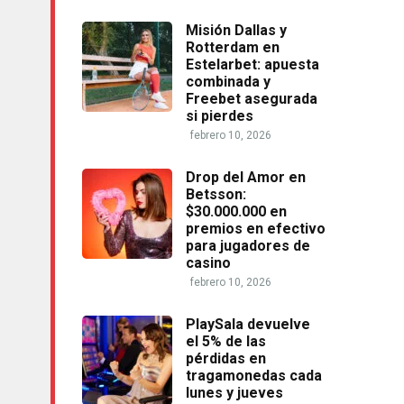
Misión Dallas y
Rotterdam en
Estelarbet: apuesta
combinada y
Freebet asegurada
si pierdes
febrero 10, 2026
Drop del Amor en
Betsson:
$30.000.000 en
premios en efectivo
para jugadores de
casino
febrero 10, 2026
PlaySala devuelve
el 5% de las
pérdidas en
tragamonedas cada
lunes y jueves