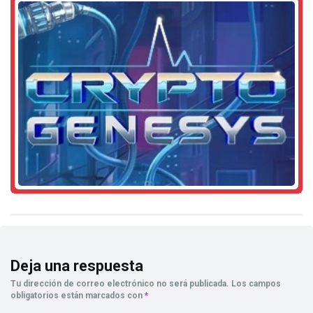
Deja una respuesta
Tu dirección de correo electrónico no será publicada.
Los campos
obligatorios están marcados con
*