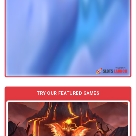
TRY OUR FEATURED GAMES