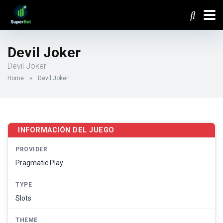
Devil Joker
Devil Joker
Home
»
Devil Joker
INFORMACIÓN DEL JUEGO
PROVIDER
Pragmatic Play
TYPE
Slots
THEME