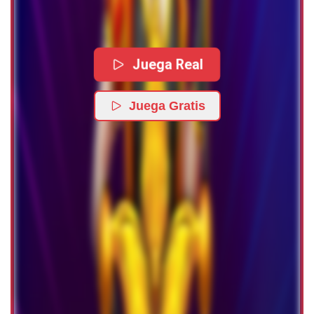
Juega Real
Juega Gratis