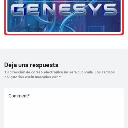
Deja una respuesta
Tu dirección de correo electrónico no será publicada.
Los campos
obligatorios están marcados con
*