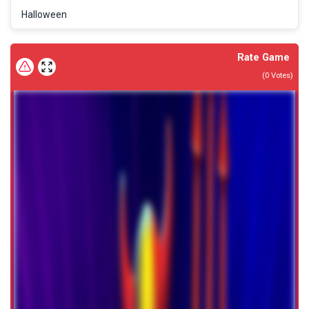
Halloween
Rate Game
(
0
Votes)