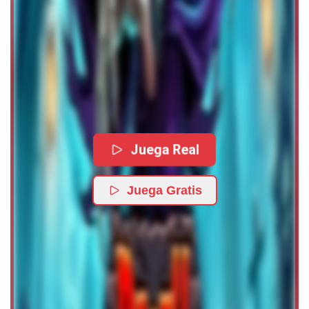
Juega Real
Juega Gratis