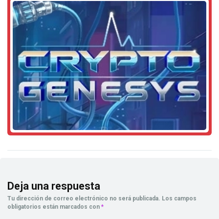
Deja una respuesta
Tu dirección de correo electrónico no será publicada.
Los campos
obligatorios están marcados con
*