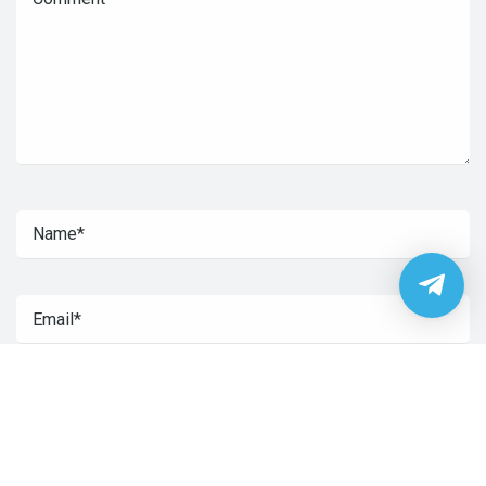
Save my name, email, and website in this browser for