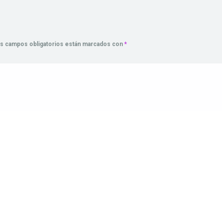
s campos obligatorios están marcados con
*