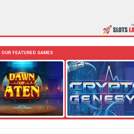
 OUR FEATURED GAMES