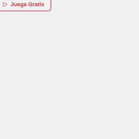
Juega Gratis