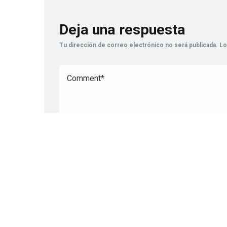
Deja una respuesta
Tu dirección de correo electrónico no será publicada.
Lo