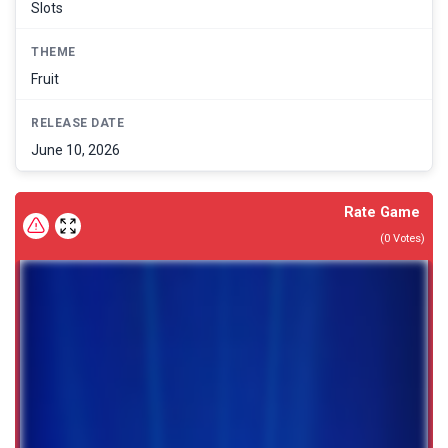
Slots
THEME
Fruit
RELEASE DATE
June 10, 2026
Rate Game
(
0
Votes)