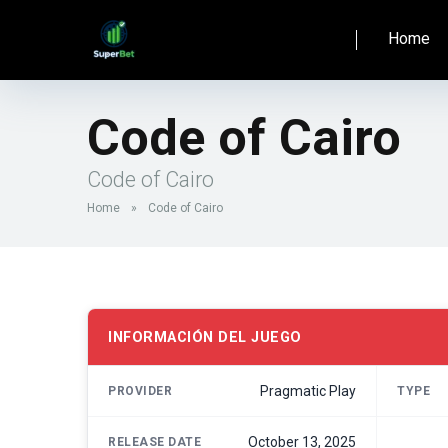
Home
Code of Cairo
Code of Cairo
Home
»
Code of Cairo
INFORMACIÓN DEL JUEGO
Pragmatic Play
PROVIDER
TYPE
October 13, 2025
RELEASE DATE