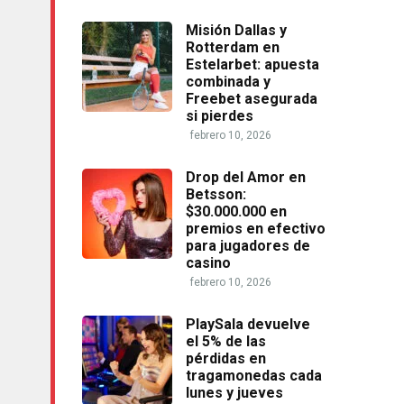
Misión Dallas y
Rotterdam en
Estelarbet: apuesta
combinada y
Freebet asegurada
si pierdes
febrero 10, 2026
Drop del Amor en
Betsson:
$30.000.000 en
premios en efectivo
para jugadores de
casino
febrero 10, 2026
PlaySala devuelve
el 5% de las
pérdidas en
tragamonedas cada
lunes y jueves