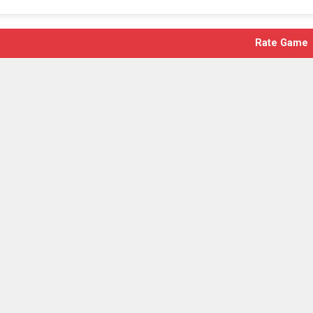
Rate Game