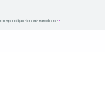
s campos obligatorios están marcados con
*