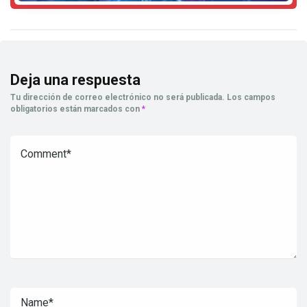
Deja una respuesta
Tu dirección de correo electrónico no será publicada.
Los campos
obligatorios están marcados con
*