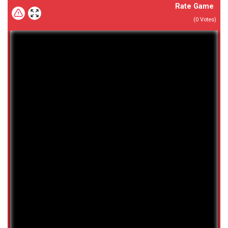
Rate Game
(
0
Votes)