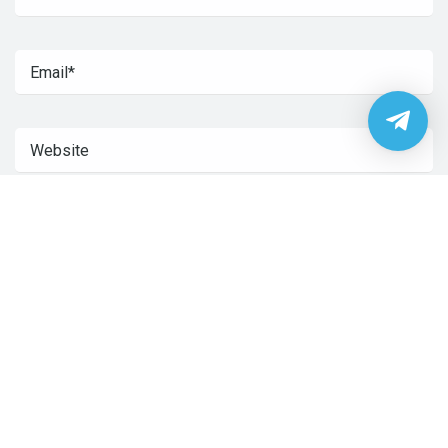
Save my name, email, and website in this browser for
the next time I comment.