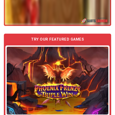
TRY OUR FEATURED GAMES