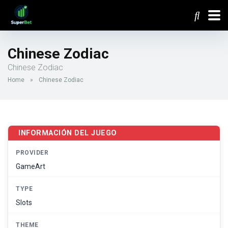
Chinese Zodiac
Chinese Zodiac
Home
»
Chinese Zodiac
INFORMACIÓN DEL JUEGO
PROVIDER
GameArt
TYPE
Slots
THEME