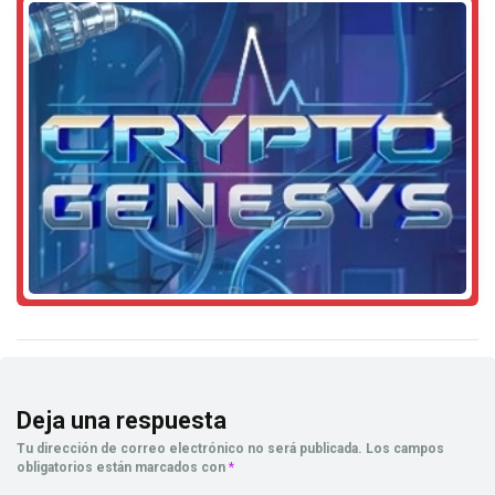
Deja una respuesta
Tu dirección de correo electrónico no será publicada.
Los campos
obligatorios están marcados con
*