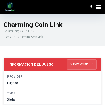
Charming Coin Link
Charming Coin Link
Home
»
Charming Coin Link
INFORMACIÓN DEL JUEGO
SHOW MORE
PROVIDER
Fugaso
TYPE
Slots