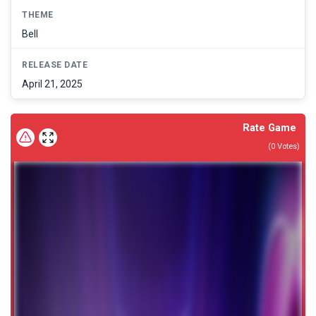
THEME
Bell
RELEASE DATE
April 21, 2025
Rate Game
(
0
Votes)